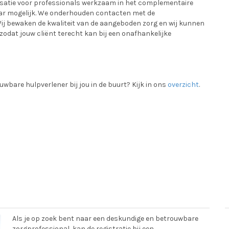
isatie voor professionals werkzaam in het complementaire
aar mogelijk. We onderhouden contacten met de
 Wij bewaken de kwaliteit van de aangeboden zorg en wij kunnen
zodat jouw cliënt terecht kan bij een onafhankelijke
wbare hulpverlener bij jou in de buurt? Kijk in ons
overzicht
.
Als je op zoek bent naar een deskundige en betrouwbare
zorgprofessional, kan de registratie bij een