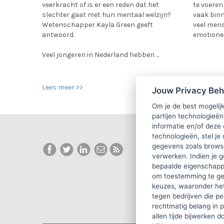
veerkracht of is er een reden dat het
te voeren
slechter gaat met hun mentaal welzijn?
vaak binn
Wetenschapper Kayla Green geeft
veel mens
antwoord.
emotioneel
Veel jongeren in Nederland hebben ...
Lees meer >>
Lees meer
Jouw Privacy Be
Om je de best mogelijk
partijen technologieën
informatie en/of deze
technologieën, stel je 
gegevens zoals browse
verwerken. Indien je g
bepaalde eigenschappe
om toestemming te ge
keuzes, waaronder he
tegen bedrijven die p
rechtmatig belang in 
allen tijde bijwerken 