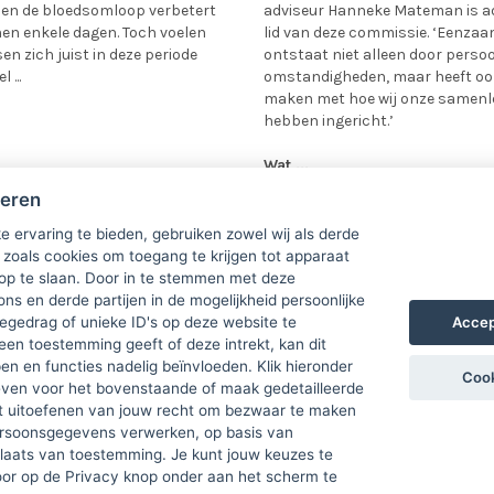
 en de bloedsomloop verbetert
adviseur Hanneke Mateman is a
en enkele dagen. Toch voelen
lid van deze commissie. ‘Eenza
en zich juist in deze periode
ontstaat niet alleen door persoo
 ...
omstandigheden, maar heeft oo
maken met hoe wij onze samenl
hebben ingericht.’
Wat ...
 >>
Lees meer >>
heren
e ervaring te bieden, gebruiken zowel wij als derde
 zoals cookies om toegang te krijgen tot apparaat
 op te slaan. Door in te stemmen met deze
ons en derde partijen in de mogelijkheid persoonlijke
Accep
gedrag of unieke ID's op deze website te
een toestemming geeft of deze intrekt, kan dit
n en functies nadelig beïnvloeden. Klik hieronder
Cook
ven voor het bovenstaande of maak gedetailleerde
t uitoefenen van jouw recht om bezwaar te maken
ersoonsgegevens verwerken, op basis van
plaats van toestemming. Je kunt jouw keuzes te
door op de Privacy knop onder aan het scherm te