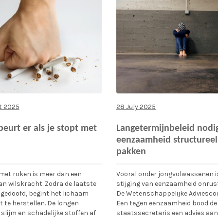
t 2025
28 July 2025
eurt er als je stopt met
Langetermijnbeleid nodi
eenzaamheid structureel
pakken
met roken is meer dan een
Vooral onder jongvolwassenen i
an wilskracht. Zodra de laatste
stijging van eenzaamheid onrus
s gedoofd, begint het lichaam
De Wetenschappelijke Adviesc
t te herstellen. De longen
Een tegen eenzaamheid bood de
slijm en schadelijke stoffen af
staatssecretaris een advies aan.