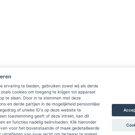
heren
e ervaring te bieden, gebruiken zowel wij als derde
 zoals cookies om toegang te krijgen tot apparaat
 op te slaan. Door in te stemmen met deze
ons en derde partijen in de mogelijkheid persoonlijke
Accep
gedrag of unieke ID's op deze website te
een toestemming geeft of deze intrekt, kan dit
n en functies nadelig beïnvloeden. Klik hieronder
Cook
ven voor het bovenstaande of maak gedetailleerde
t uitoefenen van jouw recht om bezwaar te maken