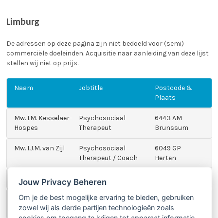
Limburg
De adressen op deze pagina zijn niet bedoeld voor (semi)
commerciële doeleinden. Acquisitie naar aanleiding van deze lijst
stellen wij niet op prijs.
Naam
Jobtitle
Postcode &
Plaats
Mw. I.M. Kesselaer-
Psychosociaal
6443 AM
Hospes
Therapeut
Brunssum
Mw. I.J.M. van Zijl
Psychosociaal
6049 GP
Therapeut / Coach
Herten
Mw. J.K.S. Zeelig
Psycholoog (MSc)
6361 AG Nuth
Jouw Privacy Beheren
Om je de best mogelijke ervaring te bieden, gebruiken
Dhr. R.E.J.G. Koolen
Toegepast Psycholoog
6045 EW
zowel wij als derde partijen technologieën zoals
Roermond
cookies om toegang te krijgen tot apparaat informatie