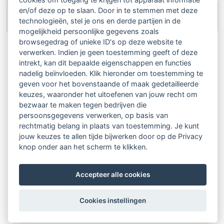
en/of deze op te slaan. Door in te stemmen met deze
Mw. M.A.A. van
Psychosociaal
5804 BL
technologieën, stel je ons en derde partijen in de
Deursen
Therapeut
Venray
mogelijkheid persoonlijke gegevens zoals
browsegedrag of unieke ID's op deze website te
verwerken. Indien je geen toestemming geeft of deze
intrekt, kan dit bepaalde eigenschappen en functies
nadelig beïnvloeden. Klik hieronder om toestemming te
geven voor het bovenstaande of maak gedetailleerde
keuzes, waaronder het uitoefenen van jouw recht om
bezwaar te maken tegen bedrijven die
persoonsgegevens verwerken, op basis van
rechtmatig belang in plaats van toestemming. Je kunt
jouw keuzes te allen tijde bijwerken door op de Privacy
knop onder aan het scherm te klikken.
Accepteer alle cookies
Cookies instellingen