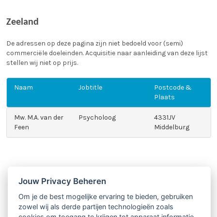
Zeeland
De adressen op deze pagina zijn niet bedoeld voor (semi)
commerciële doeleinden. Acquisitie naar aanleiding van deze lijst
stellen wij niet op prijs.
Naam
Jobtitle
Postcode &
Plaats
Mw. M.A. van der
Psycholoog
4331JV
Feen
Middelburg
Jouw Privacy Beheren
Om je de best mogelijke ervaring te bieden, gebruiken
zowel wij als derde partijen technologieën zoals
cookies om toegang te krijgen tot apparaat informatie